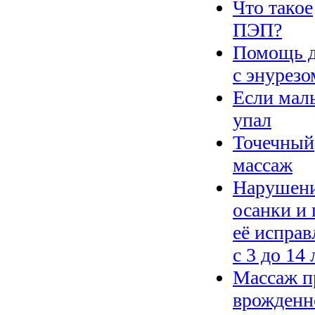
Что такое
ПЭП?
Помощь 
с энурезо
Если ма
упал
Точечный
массаж
Нарушен
осанки и 
её исправ
с 3 до 14 
Массаж п
врожденн