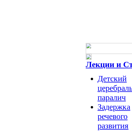
Лекции и С
Детский
церебрал
паралич
Задержка
речевого
развития