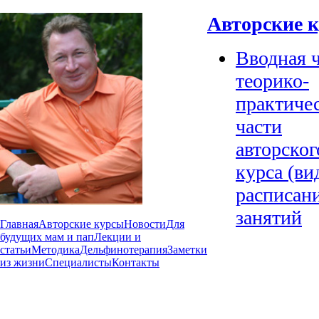
Авторские 
Вводная ч
теорико-
практиче
части
авторског
курса (ви
расписан
занятий
Главная
Авторские курсы
Новости
Для
будущих мам и пап
Лекции и
статьи
Методика
Дельфинотерапия
Заметки
из жизни
Специалисты
Контакты