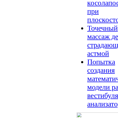
косолапо
при
плоскост
Точечный
массаж де
страдаю
астмой
Попытка
создания
математи
модели р
вестибул
анализато