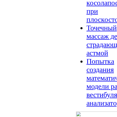
косолапо
при
плоскост
Точечный
массаж де
страдаю
астмой
Попытка
создания
математи
модели р
вестибул
анализато