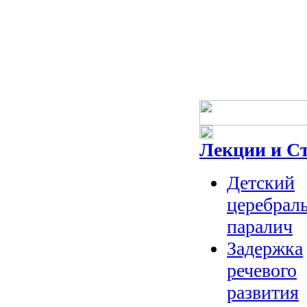
Лекции и С
Детский
церебрал
паралич
Задержка
речевого
развития