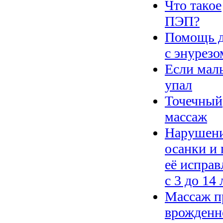
Что такое
ПЭП?
Помощь 
с энурезо
Если ма
упал
Точечный
массаж
Нарушен
осанки и 
её исправ
с 3 до 14 
Массаж п
врожденн