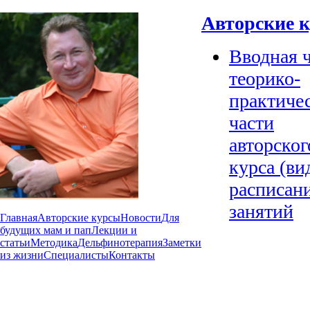
Авторские 
Вводная ч
теорико-
практиче
части
авторског
курса (ви
расписан
занятий
Главная
Авторские курсы
Новости
Для
будущих мам и пап
Лекции и
статьи
Методика
Дельфинотерапия
Заметки
из жизни
Специалисты
Контакты