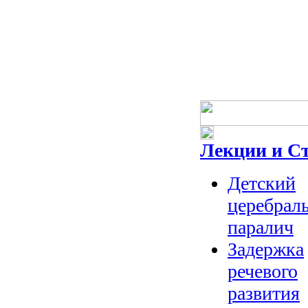
Лекции и С
Детский
церебрал
паралич
Задержка
речевого
развития