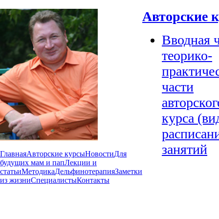
Авторские 
Вводная ч
теорико-
практиче
части
авторског
курса (ви
расписан
занятий
Главная
Авторские курсы
Новости
Для
будущих мам и пап
Лекции и
статьи
Методика
Дельфинотерапия
Заметки
из жизни
Специалисты
Контакты