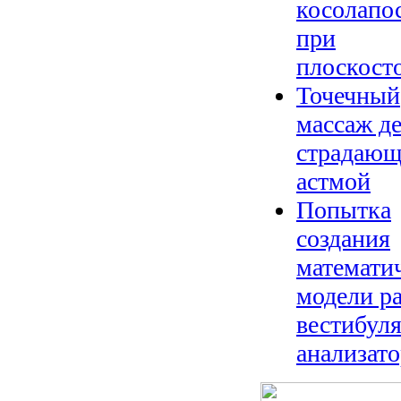
косолапо
при
плоскост
Точечный
массаж де
страдаю
астмой
Попытка
создания
математи
модели р
вестибул
анализато