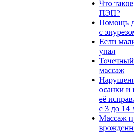
Что такое
ПЭП?
Помощь 
с энурезо
Если ма
упал
Точечный
массаж
Нарушен
осанки и 
её исправ
с 3 до 14 
Массаж п
врожденн