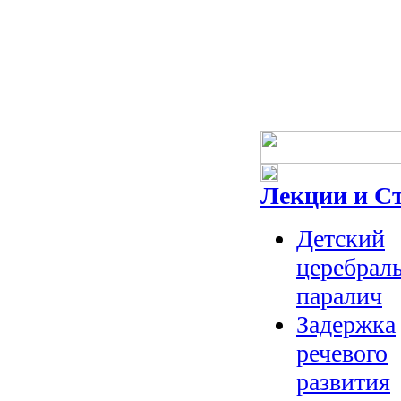
Лекции и С
Детский
церебрал
паралич
Задержка
речевого
развития