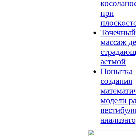
косолапо
при
плоскост
Точечный
массаж де
страдаю
астмой
Попытка
создания
математи
модели р
вестибул
анализато